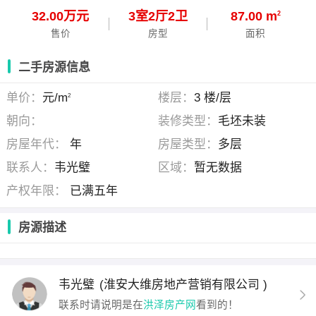
32.00万元
3
室
2
厅
2
卫
87.00 m
2
售价
房型
面积
二手房源信息
单价：
元/m
楼层：
3 楼/层
2
朝向：
装修类型：
毛坯未装
房屋年代：
年
房屋类型：
多层
联系人：
韦光璧
区域：
暂无数据
产权年限：
已满五年
房源描述
韦光璧
(淮安大维房地产营销有限公司 )
联系时请说明是在
洪泽房产网
看到的！