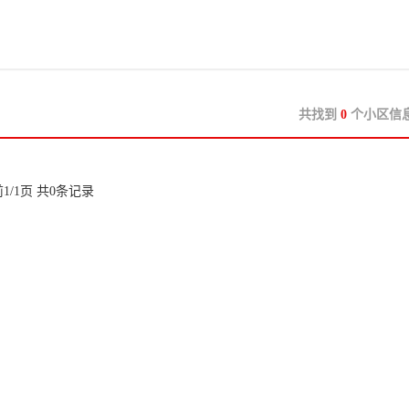
共找到
0
个小区信
1/1页 共0条记录