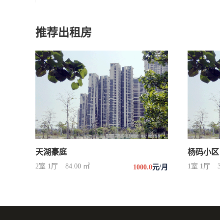
推荐出租房
天湖豪庭
杨码小区
2室 1厅
84.00 ㎡
1室 1厅
1000.0
元/月