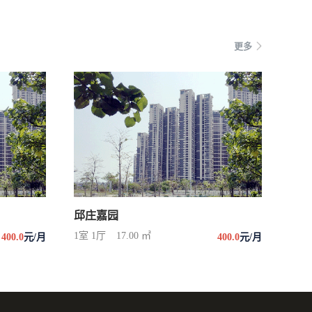
更多
邱庄嘉园
1室 1厅
17.00 ㎡
400.0
元/月
400.0
元/月