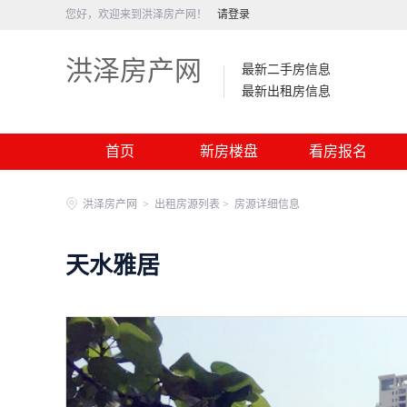
您好，欢迎来到洪泽房产网！
请登录
洪泽房产网
最新二手房信息
最新出租房信息
首页
新房楼盘
看房报名
洪泽房产网
>
出租房源列表 >
房源详细信息
天水雅居