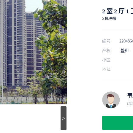
2 室 2 厅 1
5 楼/共层
编号
220486
产权
整租
小区
地址
韦
(
>