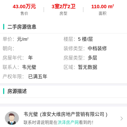
43.00万元
3
室
2
厅
2
卫
110.00 m
2
售价
房型
面积
二手房源信息
单价：
元/m
楼层：
5 楼/层
2
朝向：
装修类型：
中档装修
房屋年代：
年
房屋类型：
多层
联系人：
韦光璧
区域：
暂无数据
产权年限：
已满五年
房源描述
韦光璧
(淮安大维房地产营销有限公司 )
联系时请说明是在
洪泽房产网
看到的！