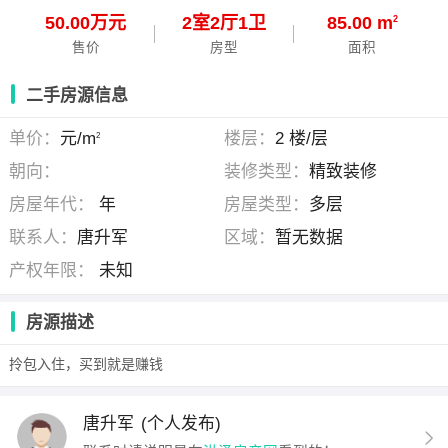
50.00万元
2
室
2
厅
1
卫
85.00 m
2
售价
房型
面积
二手房源信息
单价：
元/m
楼层：
2 楼/层
2
朝向：
装修类型：
精致装修
房屋年代：
年
房屋类型：
多层
联系人：
唐升军
区域：
暂无数据
产权年限：
未知
房源描述
拎包入住，买到就是赚钱
唐升军
(个人发布)