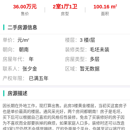
36.00万元
2
室
1
厅
1
卫
100.16 m
2
售价
房型
面积
二手房源信息
单价：
元/m
楼层：
3 楼/层
2
朝向：
朝南
装修类型：
毛坯未装
房屋年代：
年
房屋类型：
多层
联系人：
张夕金
区域：
暂无数据
产权年限：
已满五年
房源描述
因长期在外地工作，现打算出售。此房3楼黄金楼层，当初买这套房子
也是单价最高的楼层。通风采光好，两个房间都朝南！房子是毛坯，
买下后可以根据自己喜欢的风格任性装修，免去了买装修好的房子因
为不喜欢而全部要拆掉的麻烦，如果家庭人口多，装修时还可以改造
成3室1厅仍然不会感觉拥挤，厅的外面是个平台，你甚至可以将厅的